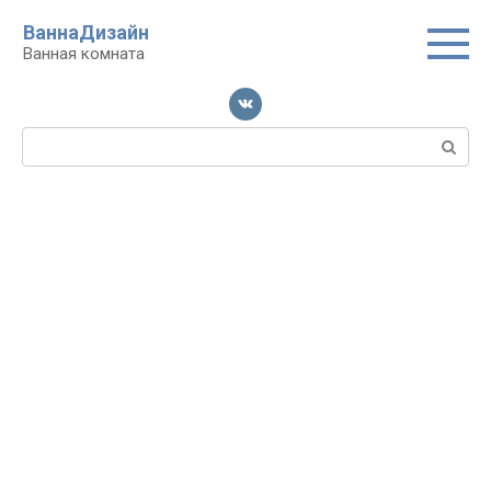
Перейти
ВаннаДизайн
к
Ванная комната
контенту
Поиск: