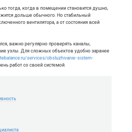
ко тогда, когда в помещении становится душно,
ржится дольше обычного. Но стабильный
люченного вентилятора, а от состояния всей
ся, важно регулярно проверять каналы,
чие узлы. Для сложных объектов удобно заранее
atebalance.ru/services/obsluzhivanie-sistem-
чень работ со своей системой.
ивность
циалиста