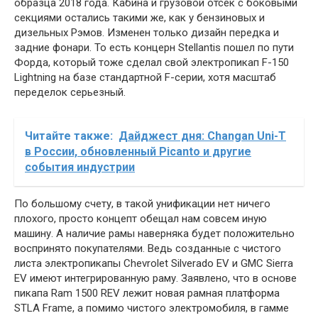
образца 2018 года. Кабина и грузовой отсек с боковыми
секциями остались такими же, как у бензиновых и
дизельных Рэмов. Изменен только дизайн передка и
задние фонари. То есть концерн Stellantis пошел по пути
Форда, который тоже сделал свой электропикап F-150
Lightning на базе стандартной F-серии, хотя масштаб
переделок серьезный.
Читайте также:
Дайджест дня: Changan Uni-T
в России, обновленный Picanto и другие
события индустрии
По большому счету, в такой унификации нет ничего
плохого, просто концепт обещал нам совсем иную
машину. А наличие рамы наверняка будет положительно
воспринято покупателями. Ведь созданные с чистого
листа электропикапы Chevrolet Silverado EV и GMC Sierra
EV имеют интегрированную раму. Заявлено, что в основе
пикапа Ram 1500 REV лежит новая рамная платформа
STLA Frame, а помимо чистого электромобиля, в гамме