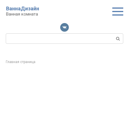
Перейти
ВаннаДизайн
к
Ванная комната
контенту
Поиск:
Главная страница