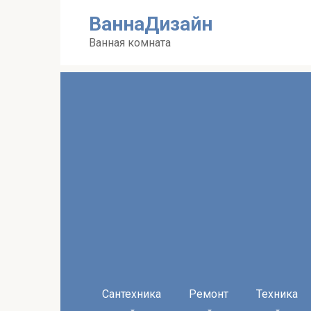
Перейти
ВаннаДизайн
к
контенту
Ванная комната
Сантехника
Ремонт
Техника