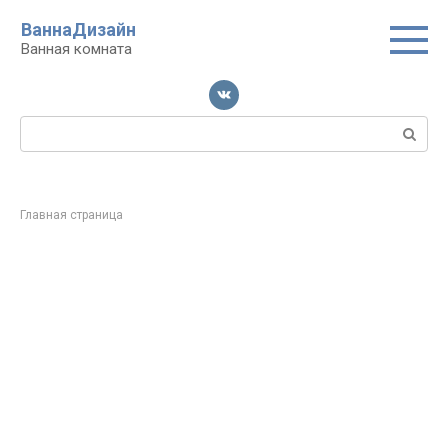
Перейти
ВаннаДизайн
к
Ванная комната
контенту
Поиск:
Главная страница