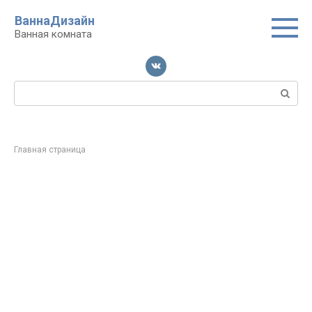
Перейти
ВаннаДизайн
к
Ванная комната
контенту
Поиск:
Главная страница