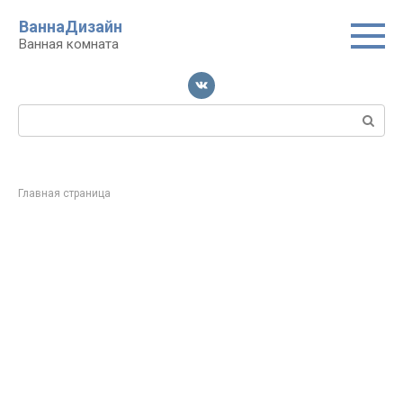
Перейти
ВаннаДизайн
к
Ванная комната
контенту
Поиск:
Главная страница