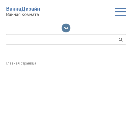
Перейти
ВаннаДизайн
к
Ванная комната
контенту
Поиск:
Главная страница