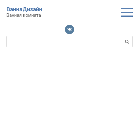
Перейти
ВаннаДизайн
к
Ванная комната
контенту
Поиск: