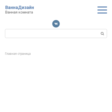
Перейти
ВаннаДизайн
к
Ванная комната
контенту
Поиск:
Главная страница