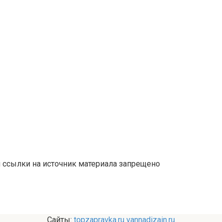
й ссылки на источник материала запрещено
Сайты:
topzapravka.ru
vannadizain.ru