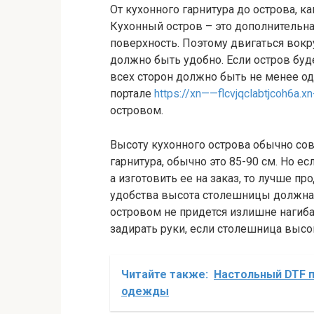
От кухонного гарнитура до острова, к
Кухонный остров – это дополнительна
поверхность. Поэтому двигаться вок
должно быть удобно. Если остров буде
всех сторон должно быть не менее од
портале
https://xn——flcvjqclabtjcoh6a.x
островом.
Высоту кухонного острова обычно со
гарнитура, обычно это 85-90 см. Но е
а изготовить ее на заказ, то лучше пр
удобства высота столешницы должна б
островом не придется излишне нагиба
задирать руки, если столешница высо
Читайте также:
Настольный DTF п
одежды