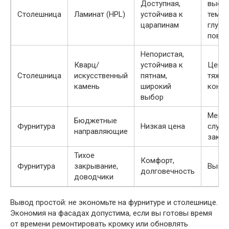
Доступная,
высо
Столешница
Ламинат (HPL)
устойчива к
темпе
царапинам
глубо
повр
Непористая,
Кварц/
устойчива к
Цена 
Столешница
искусственный
пятнам,
тяжел
камень
широкий
конст
выбор
Меньш
Бюджетные
Фурнитура
Низкая цена
служб
направляющие
закры
Тихое
Комфорт,
Фурнитура
закрывание,
Выше 
долговечность
доводчики
Вывод простой: не экономьте на фурнитуре и столешнице.
Экономия на фасадах допустима, если вы готовы время
от времени ремонтировать кромку или обновлять