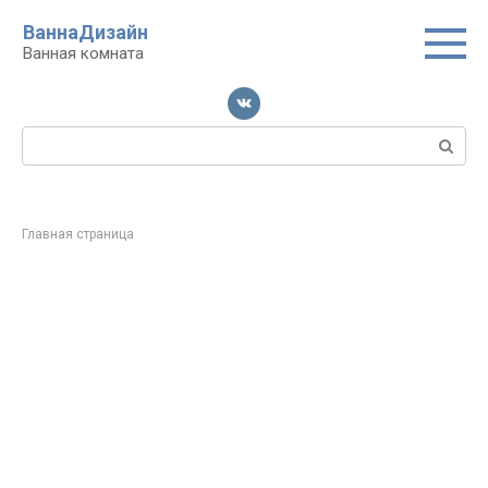
Перейти
ВаннаДизайн
к
Ванная комната
контенту
Поиск:
Главная страница