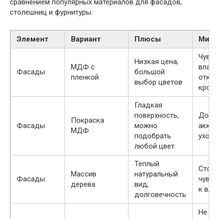
сравнением популярных материалов для фасадов,
столешниц и фурнитуры.
Элемент
Вариант
Плюсы
Мину
Чувст
Низкая цена,
МДФ с
влаге
Фасады
большой
пленкой
откле
выбор цветов
кром
Гладкая
поверхность,
Дорож
Покраска
Фасады
можно
аккур
МДФ
подобрать
ухода
любой цвет
Теплый
Стоим
Массив
натуральный
Фасады
чувст
дерева
вид,
к вла
долговечность
Не пе