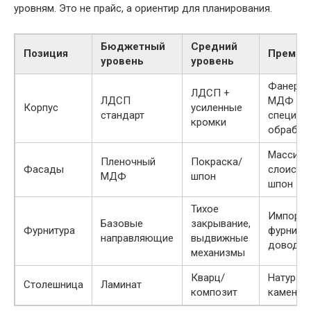
уровням. Это не прайс, а ориентир для планирования.
Бюджетный
Средний
Позиция
Премиу
уровень
уровень
Фанера/
ЛДСП +
ЛДСП
МДФ
Корпус
усиленные
стандарт
специал
кромки
обработ
Массив/
Пленочный
Покраска/
Фасады
слоисты
МДФ
шпон
шпон
Тихое
Импортн
Базовые
закрывание,
Фурнитура
фурнитур
направляющие
выдвижные
доводчи
механизмы
Кварц/
Натурал
Столешница
Ламинат
композит
камень