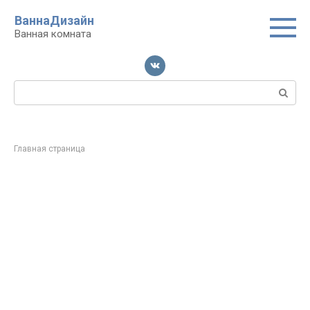
Перейти
ВаннаДизайн
к
Ванная комната
контенту
Поиск:
Главная страница