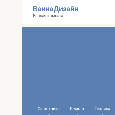
Перейти
ВаннаДизайн
к
контенту
Ванная комната
Сантехника
Ремонт
Техника