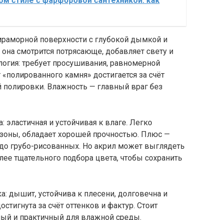
ом стиле с фарфоровой сантехникой: как
мраморной поверхности с глубокой дымкой и
 она смотрится потрясающе, добавляет свету и
ология: требует просушивания, равномерной
 «полированного камня» достигается за счёт
 полировки. Влажность — главный враг без
 эластичная и устойчивая к влаге. Легко
 зоны, обладает хорошей прочностью. Плюс —
х до грубо-рисованных. Но акрил может выглядеть
лее тщательного подбора цвета, чтобы сохранить
а: дышит, устойчива к плесени, долговечна и
стигнута за счёт оттенков и фактур. Стоит
ный и практичный для влажной среды.