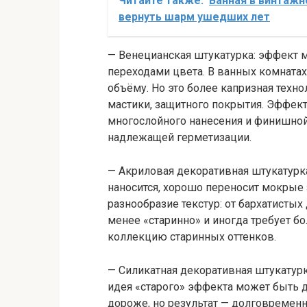
Читайте также:
Ванная в винтажн
вернуть шарм ушедших лет
— Венецианская штукатурка: эффект 
переходами цвета. В ванных комнатах
объёму. Но это более капризная техн
мастики, защитного покрытия. Эффект
многослойного нанесения и финишной
надлежащей герметизации.
— Акриловая декоративная штукатурка:
наносится, хорошо переносит мокрые
разнообразие текстур: от бархатисты
менее «старинно» и иногда требует бо
коллекцию старинных оттенков.
— Силикатная декоративная штукатурк
идея «старого» эффекта может быть до
дороже, но результат — долговремен