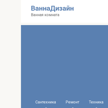
Перейти
ВаннаДизайн
к
контенту
Ванная комната
Сантехника
Ремонт
Техника