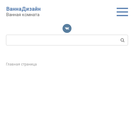
Перейти
ВаннаДизайн
к
Ванная комната
контенту
Поиск:
Главная страница