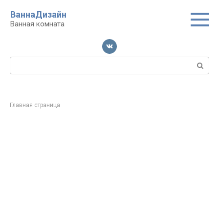
Перейти
ВаннаДизайн
к
Ванная комната
контенту
Поиск:
Главная страница