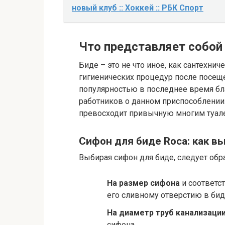
новый клуб :: Хоккей :: РБК Спорт
Что представляет собой
Биде – это не что иное, как сантехни
гигиенических процедур после посеще
популярностью в последнее время б
работников о данном приспособлении.
превосходит привычную многим туале
Сифон для биде Roca: как в
Выбирая сифон для биде, следует обр
На размер сифона
и соответс
его сливному отверстию в бид
На диаметр труб канализаци
сифона.