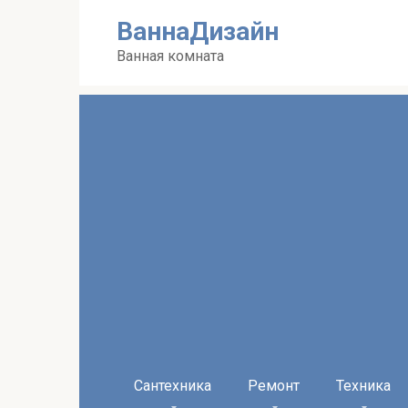
Перейти
ВаннаДизайн
к
контенту
Ванная комната
Сантехника
Ремонт
Техника