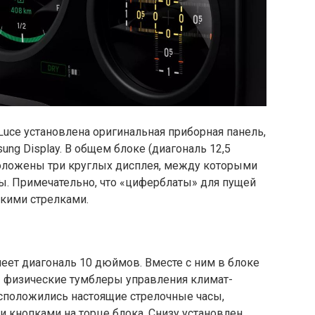
 Luce установлена оригинальная приборная панель,
ng Display. В общем блоке (диагональ 12,5
оложены три круглых дисплея, между которыми
ы. Примечательно, что «циферблаты» для пущей
кими стрелками.
ет диагональ 10 дюймов. Вместе с ним в блоке
 физические тумблеры управления климат-
асположились настоящие стрелочные часы,
 кнопками на торце блока. Снизу установлен