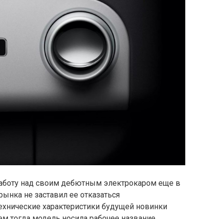
 работу над своим дебютным электрокаром еще в
рынка не заставил ее отказаться
ехнические характеристики будущей новинки
м тогда модель носила рабочее название