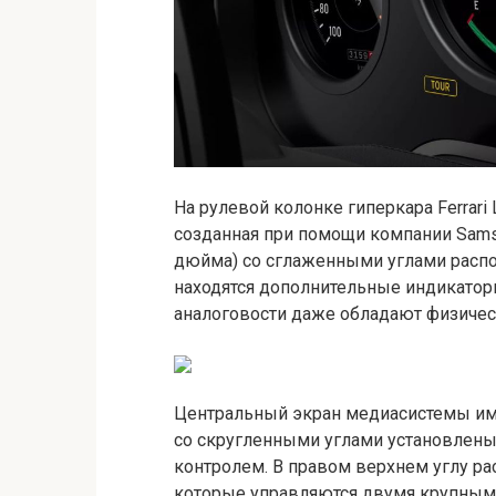
На рулевой колонке гиперкара Ferrari
созданная при помощи компании Samsu
дюйма) со сглаженными углами расп
находятся дополнительные индикатор
аналоговости даже обладают физичес
Центральный экран медиасистемы име
со скругленными углами установлены
контролем. В правом верхнем углу р
которые управляются двумя крупными