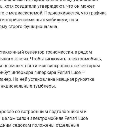
 хотя создатели утверждают, что он может
те с медиасистемой. Подчеркивается, что графика
о историческими автомобилями, но и
ому строго функциональна.
теклянный селектор трансмиссии, а рядом
рачного ключа. Чтобы включить электромобиль,
а он начнет светиться синхронно с селектором
бут интерьера гиперкара Ferrari Luce —
анер. На ней установлена изящная рукоятка
функциональные тумблеры.
кресло со встроенным подголовником и
 целом салон электромобиля Ferrari Luce
Задним седокам положены отдельные