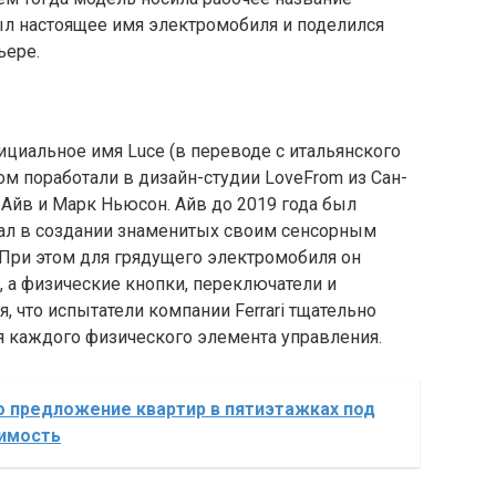
рыл настоящее имя электромобиля и поделился
ьере.
ициальное имя Luce (в переводе с итальянского
ом поработали в дизайн-студии LoveFrom из Сан-
Айв и Марк Ньюсон. Айв до 2019 года был
ал в создании знаменитых своим сенсорным
. При этом для грядущего электромобиля он
 а физические кнопки, переключатели и
, что испытатели компании Ferrari тщательно
я каждого физического элемента управления.
 предложение квартир в пятиэтажках под
жимость