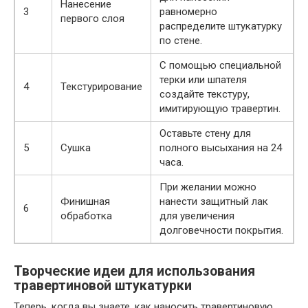
Нанесение
3
равномерно
первого слоя
распределите штукатурку
по стене.
С помощью специальной
терки или шпателя
4
Текстурирование
создайте текстуру,
имитирующую травертин.
Оставьте стену для
5
Сушка
полного высыхания на 24
часа.
При желании можно
Финишная
нанести защитный лак
6
обработка
для увеличения
долговечности покрытия.
Творческие идеи для использования
травертиновой штукатурки
Теперь, когда вы знаете, как наносить травертиновую