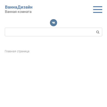
Перейти
ВаннаДизайн
к
Ванная комната
контенту
Поиск:
Главная страница