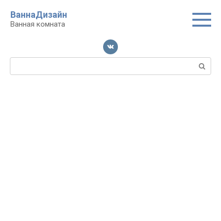
Перейти
ВаннаДизайн
к
Ванная комната
контенту
Поиск: