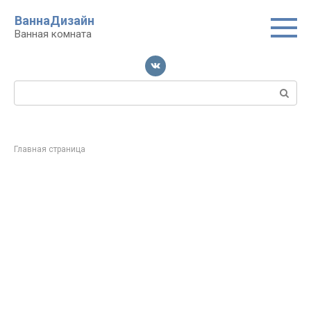
Перейти
ВаннаДизайн
к
Ванная комната
контенту
Поиск:
Главная страница