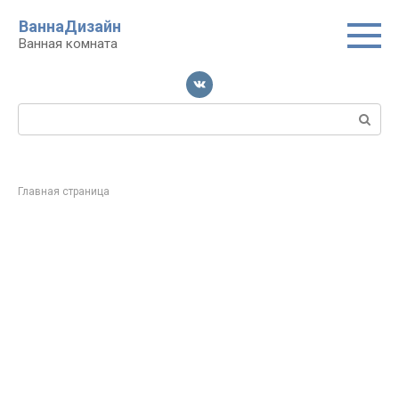
Перейти
ВаннаДизайн
к
Ванная комната
контенту
Поиск:
Главная страница