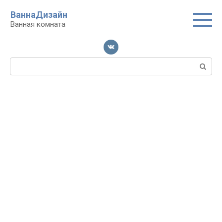
Перейти
ВаннаДизайн
к
Ванная комната
контенту
Поиск: