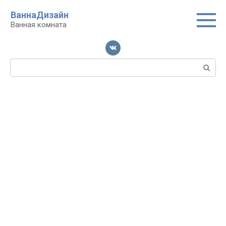
Перейти
ВаннаДизайн
к
Ванная комната
контенту
Поиск: