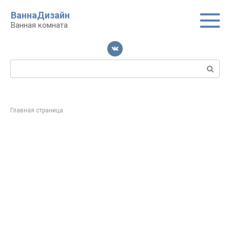
Перейти
ВаннаДизайн
к
Ванная комната
контенту
Поиск:
Главная страница