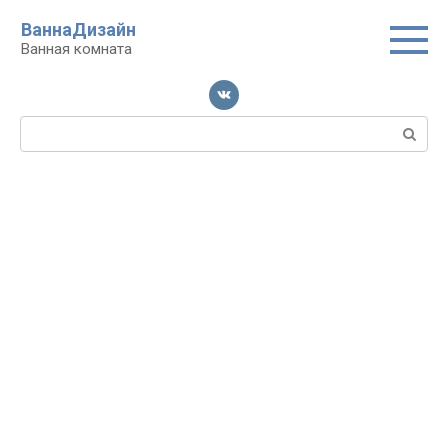
Перейти
ВаннаДизайн
к
Ванная комната
контенту
Поиск: