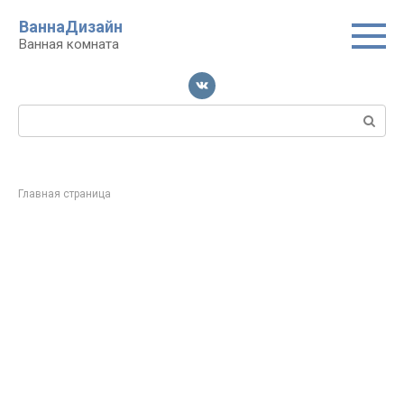
Перейти
ВаннаДизайн
к
Ванная комната
контенту
Поиск:
Главная страница