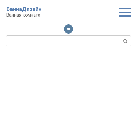
Перейти
ВаннаДизайн
к
Ванная комната
контенту
Поиск: