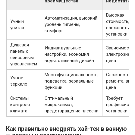
преимущества
недостатки
Высокая
Автоматизация, высокий
Умный
стоимость,
уровень гигиены,
унитаз
сложность
комфорт
установки
Душевая
Индивидуальные
Зависимость 
панель с
настройки, экономия
электроэнерг
сенсорным
воды, стильный дизайн
цена
управлением
Многофункциональность,
Сложность
Умное
подсветка, зеркальные
ремонта, выс
зеркало
функции
цена
Системы
Оптимальный
Требует
контроля
микроклимат,
профессиона
климата
предотвращение плесени
установки
Как правильно внедрять хай-тек в ванную