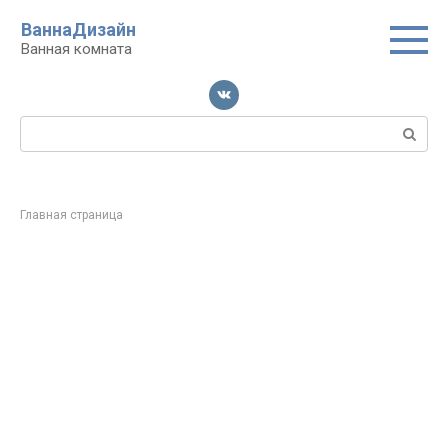
Перейти
ВаннаДизайн
к
Ванная комната
контенту
Поиск:
Главная страница