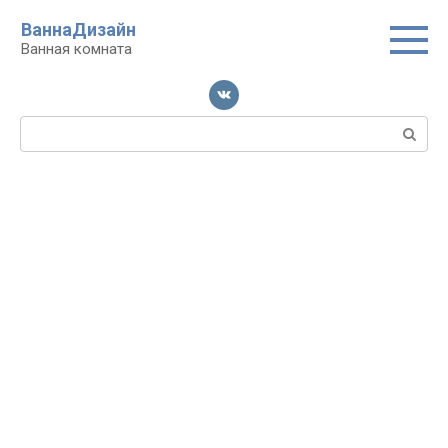
Перейти
ВаннаДизайн
к
Ванная комната
контенту
Поиск: