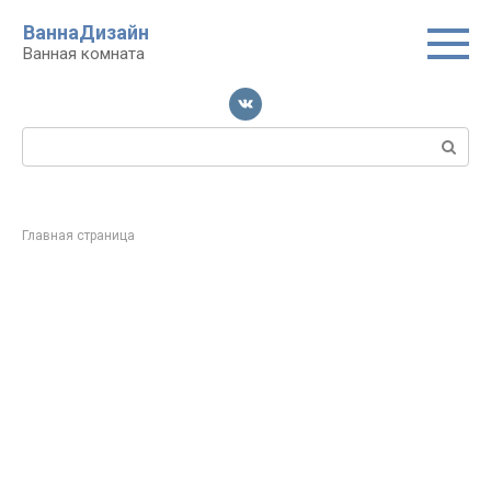
Перейти
ВаннаДизайн
к
Ванная комната
контенту
Поиск:
Главная страница