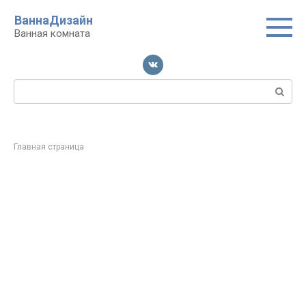
Перейти
ВаннаДизайн
к
Ванная комната
контенту
Поиск:
Главная страница