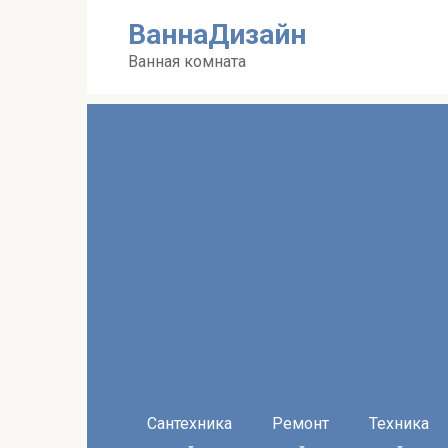
Перейти
ВаннаДизайн
к
контенту
Ванная комната
Сантехника
Ремонт
Техника