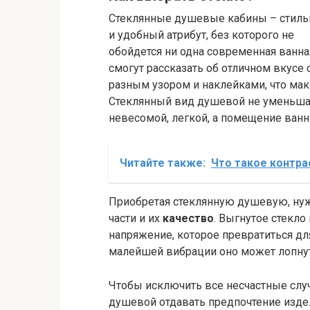
Стеклянные душевые кабины – стил
и удобный атрибут, без которого не
обойдется ни одна современная ванна
смогут рассказать об отличном вкусе
разным узором и наклейками, что ма
Стеклянный вид душевой не уменьшае
невесомой, легкой, а помещение ван
Читайте также:
Что такое контра
Приобретая стеклянную душевую, нуж
части и их
качество
. Выгнутое стекло
напряжение, которое превратиться дл
малейшей вибрации оно может лопнут
Чтобы исключить все несчастные случ
душевой отдавать предпочтение изд