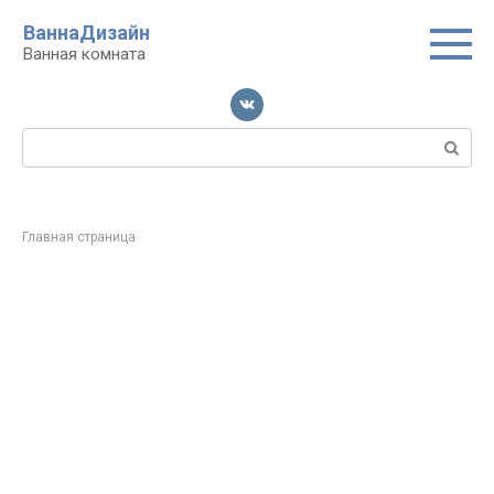
Перейти
ВаннаДизайн
к
Ванная комната
контенту
Поиск:
Главная страница