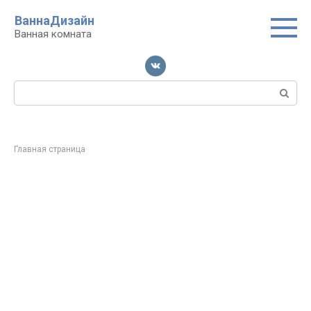
Перейти
ВаннаДизайн
к
Ванная комната
контенту
Поиск:
Главная страница