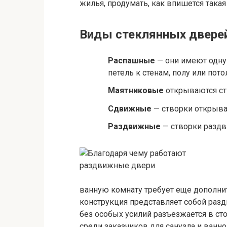
жилья, продумать, как впишется така
Виды стеклянных двере
Распашные
— они имеют одну
петель к стенам, полу или пото
Маятниковые
открываются ст
Сдвижные
— створки открыва
Раздвижные
— створки раздв
ванную комнату требует еще дополни
конструкция представляет собой раз
без особых усилий разъезжается в с
среди заказчиков для санузла и ванн