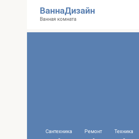
Перейти
ВаннаДизайн
к
контенту
Ванная комната
Сантехника
Ремонт
Техника