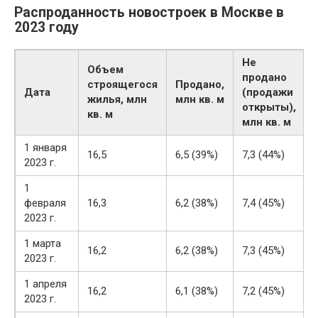
Распроданность новостроек в Москве в
2023 году
Не
Объем
продано
строящегося
Продано,
Дата
(продажи
жилья, млн
млн кв. м
открыты),
кв. м
млн кв. м
1 января
16,5
6,5 (39%)
7,3 (44%)
2023 г.
1
февраля
16,3
6,2 (38%)
7,4 (45%)
2023 г.
1 марта
16,2
6,2 (38%)
7,3 (45%)
2023 г.
1 апреля
16,2
6,1 (38%)
7,2 (45%)
2023 г.