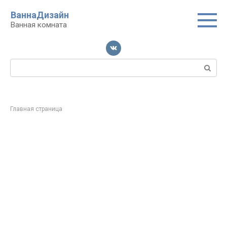
Перейти
ВаннаДизайн
к
Ванная комната
контенту
Поиск:
Главная страница