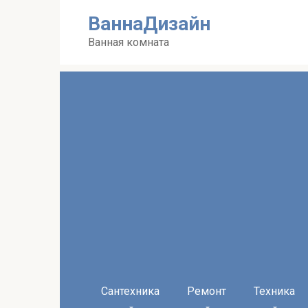
Перейти
ВаннаДизайн
к
контенту
Ванная комната
Сантехника
Ремонт
Техника