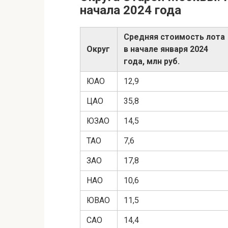
начала 2024 года
Средняя стоимость лота
Округ
в начале января 2024
года, млн руб.
ЮАО
12,9
ЦАО
35,8
ЮЗАО
14,5
ТАО
7,6
ЗАО
17,8
НАО
10,6
ЮВАО
11,5
САО
14,4