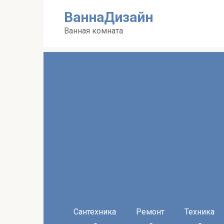
Перейти
ВаннаДизайн
к
контенту
Ванная комната
Сантехника
Ремонт
Техника