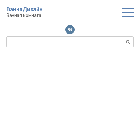
Перейти
ВаннаДизайн
к
Ванная комната
контенту
Поиск: