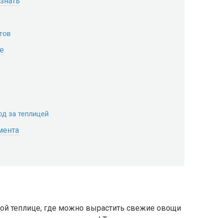
 знать
тов
е
од за теплицей
мента
ной теплице, где можно вырастить свежие овощи