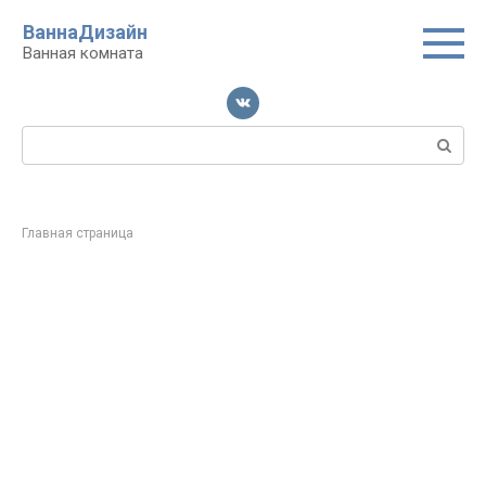
Перейти
ВаннаДизайн
к
Ванная комната
контенту
Поиск:
Главная страница