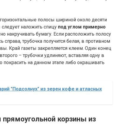
а горизонтальные полосы шириной около десяти
ы следует наложить спицу
под углом примерно
но накручивать бумагу. Если расположить полосу
сь справа, трубочка получится белая, в противном
квы. Край газеты закрепляется клеем. Один конец
торого – трубочки удлиняют, вставляя одну в
о покрасить на данном этапе либо окрашивать
арий "Подсолнух" из зерен кофе и атласных
 прямоугольной корзины из