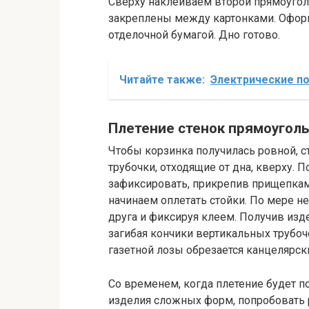
Сверху наклеиваем второй прямоугольн
закреплены между картонками. Офор
отделочной бумагой. Дно готово.
Читайте также:
Электрические п
Плетение стенок прямоугол
Чтобы корзинка получилась ровной, с
трубочки, отходящие от дна, кверху.
зафиксировать, прикрепив прищепкам
начинаем оплетать стойки. По мере н
друга и фиксируя клеем. Получив из
загибая кончики вертикальных трубоч
газетной лозы обрезается канцелярс
Со временем, когда плетение будет п
изделия сложных форм, попробовать р