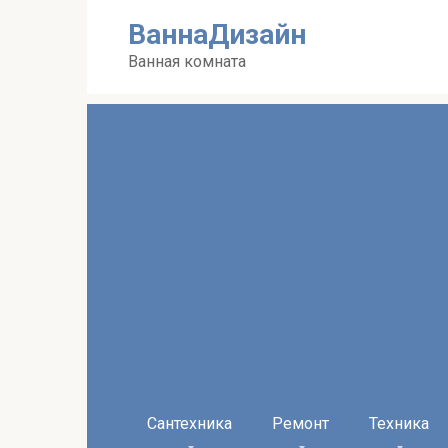
Перейти
ВаннаДизайн
к
контенту
Ванная комната
Сантехника
Ремонт
Техника