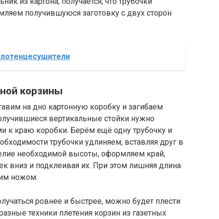
ик из картона, получается, что трубочки
мляем получившуюся заготовку с двух сторон
олотенцесушители
ьной корзины
тавим на дно картонную коробку и загибаем
 Получившиеся вертикальные стойки нужно
и к краю коробки. Берём ещё одну трубочку и
еобходимости трубочки удлиняем, вставляя друг в
делие необходимой высоты, оформляем край,
ек вниз и подклеивая их. При этом лишняя длина
ким ножом.
олучаться ровнее и быстрее, можно будет плести
азные техники плетения корзин из газетных