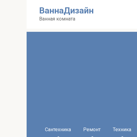
Перейти
ВаннаДизайн
к
контенту
Ванная комната
Сантехника
Ремонт
Техника