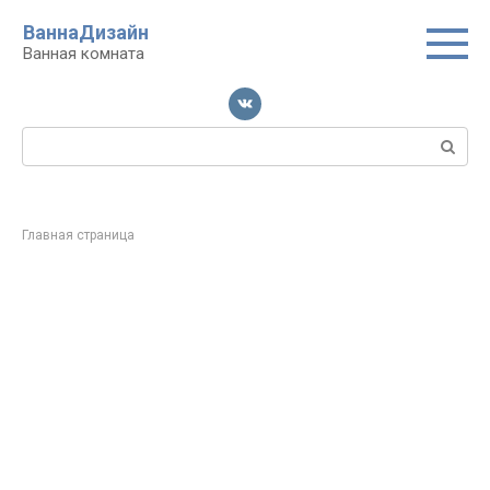
Перейти
ВаннаДизайн
к
Ванная комната
контенту
Поиск:
Главная страница