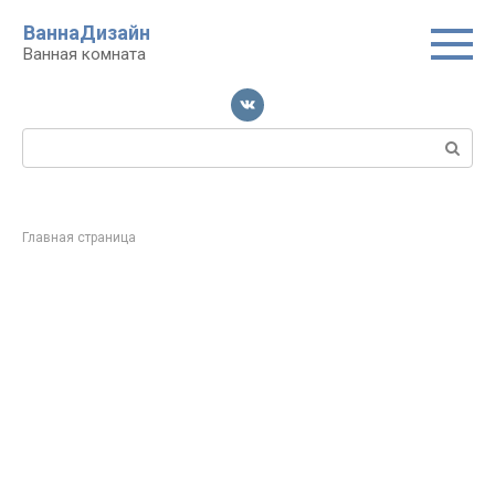
Перейти
ВаннаДизайн
к
Ванная комната
контенту
Поиск:
Главная страница