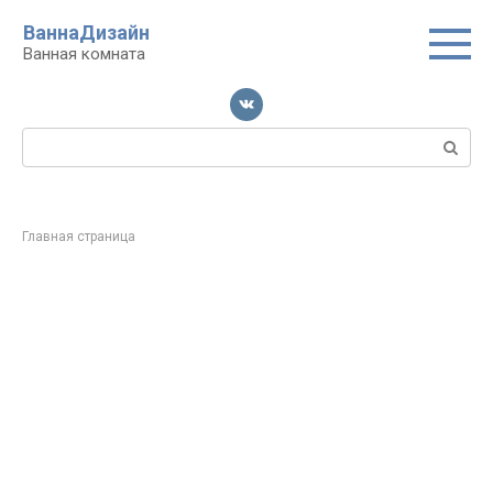
Перейти
ВаннаДизайн
к
Ванная комната
контенту
Поиск:
Главная страница